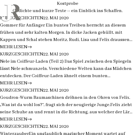
Kostprobe
Gedichte und kurze Texte -- ein Einblick ins Schaffen.
“
”
Gommer für Anfänger *Felix*Sponsoren
KURZGESCHICHTEN
22. MAI 2020
gesucht
Gommer für Anfänger Ein buntes Treiben herrscht an diesem
frühen und sehr kalten Morgen. In dicke Jacken gehüllt, mit
Kappen und Schal stehen Moritz, Rudi, Lisa und Felix draussen
vor dem Auto.„Holst du noch die Skier aus dem Keller und
MEHR LESEN
→
“
”
Nele bärenstark beim Coiffeur *Sponsoren
bindest sie auf den Dachträger?“, trägt…
KURZGESCHICHTEN
22. MAI 2020
gesucht*
Nele im Coiffeur-Laden (Teil 2) Das Spiel zwischen den Spiegeln
lässt Nele schmunzeln. Verschiedene Welten kann das Mädchen
entdecken. Der Coiffeur-Laden ähnelt einem bunten
Süsswarengeschäft. Neles Blicke Wandern! Mit dem Vater hat
MEHR LESEN
→
“
”
Der Goudron-Wurm * Felix* Sponsoren
Nele heute einen Haarschneidetermin. Die…
KURZGESCHICHTEN
22. MAI 2020
gesucht“
Goudron-Wurm Baumaschinen dröhnen in den Ohren von Felix.
„Was ist da wohl los?“, fragt sich der neugierige Junge.Felix zieht
seine Schuhe an und rennt in die Richtung, aus welcher der Lärm
kommt. Felix entdeckt Bauarbeiten an der Hauptstrasse ins Dorf.
MEHR LESEN
→
Winterzauber *Felix* Sponsoren gesucht*
Die Strasse ist…
KURZGESCHICHTEN
22. MAI 2020
WinterzauberEin unglaublich magischer Moment wartet auf