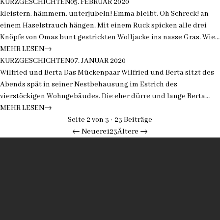
“
”
Die Knopfgeschichte *Sponsoren gesucht*
hatte umzuziehen. Der…
KURZGESCHICHTEN
05. FEBRUAR 2020
kleistern, hämmern, unterjubeln! Emma bleibt, Oh Schreck! an
einem Haselstrauch hängen. Mit einem Ruck spicken alle drei
Knöpfe von Omas bunt gestrickten Wolljacke ins nasse Gras. Wie
unachtsam! Schnell hebt sie die Knöpfe auf und läuft nach
MEHR LESEN
→
“
”
Wilfried & Berta *Sponsoren gesucht!
Hause. Emmas Mutter schaut sich…
KURZGESCHICHTEN
07. JANUAR 2020
Wilfried und Berta Das Mückenpaar Wilfried und Berta sitzt des
Abends spät in seiner Nestbehausung im Estrich des
vierstöckigen Wohngebäudes. Die eher dürre und lange Berta
schaukelt in ihrem Schaukelstuhl und der etwas breitere
MEHR LESEN
→
Wilfried mit einem grossen Bauch hält seine…
Seite
2
von
3
·
23
Beiträge
← Neuere
1
2
3
Ältere →
Datenschutz
Impressum
AUTOR
Rolf
Jeitziner