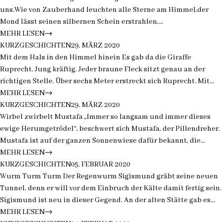
“
”
uns.Wie von Zauberhand leuchten alle Sterne am Himmel,der
Mond lässt seinen silbernen Schein erstrahlen,
dieSternschnuppen geben ihre Wünsche frei,es glitzert, haucht,
MEHR LESEN
→
“
”
Mit dem Hals in den Himmel hinein
knistert, lachtund mitten drin in diesem…
KURZGESCHICHTEN
29. MÄRZ 2020
*Sponsoren gesucht*
Mit dem Hals in den Himmel hinein Es gab da die Giraffe
Ruprecht. Jung kräftig. Jeder braune Fleck sitzt genau an der
richtigen Stelle. Über sechs Meter erstreckt sich Ruprecht. Mit
seinem langen, langen, «Atempause» langen Hals überragt er alle
MEHR LESEN
→
“
”
Wirbel zwirbel Mustafa *Sponsoren
Tiere der Savanne. Ruprecht…
KURZGESCHICHTEN
29. MÄRZ 2020
gesucht*
Wirbel zwirbelt Mustafa „Immer so langsam und immer dieses
ewige Herumgetrödel“, beschwert sich Mustafa, der Pillendreher.
Mustafa ist auf der ganzen Sonnenwiese dafür bekannt, die
Mistpillen so schnell zu drehen, dass einem schwindlig wird.
MEHR LESEN
→
“
”
Wurm Turm Turm *Sponsoren gesucht*
Mustafa ist der Beste seiner…
KURZGESCHICHTEN
05. FEBRUAR 2020
Wurm Turm Turm Der Regenwurm Sigismund gräbt seine neuen
Tunnel, denn er will vor dem Einbruch der Kälte damit fertig sein.
Sigismund ist neu in dieser Gegend. An der alten Stätte gab es
nicht mehr viel zum Graben, sodass Sigismund sich entschlossen
MEHR LESEN
→